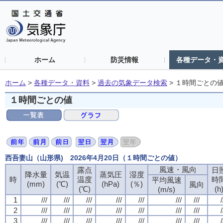
ホーム
防災情報
各種データ・
ホーム
>
各種データ・資料
>
過去の気象データ検索
>
１時間ごとの
１時間ごとの値
西吾妻山（山形県) 2026年4月20日（１時間ごとの値）
風速・風向
露点
日
降水量
気温
蒸気圧
湿度
時
温度
時
平均風速
(mm)
(℃)
(hPa)
(％)
風向
(℃)
(h
(m/s)
1
///
///
///
///
///
///
///
/
2
///
///
///
///
///
///
///
/
3
///
///
///
///
///
///
///
/