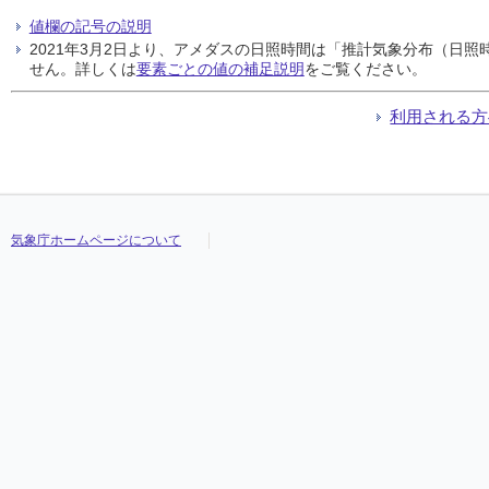
値欄の記号の説明
2021年3月2日より、アメダスの日照時間は「推計気象分布（日
せん。詳しくは
要素ごとの値の補足説明
をご覧ください。
利用される方
気象庁ホームページについて