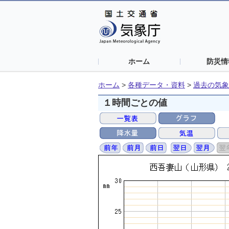
ホーム
防災情
ホーム
>
各種データ・資料
>
過去の気象
１時間ごとの値