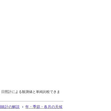
で、日照計による観測値と単純比較できま
測統計の解説
年・季節・各月の天候