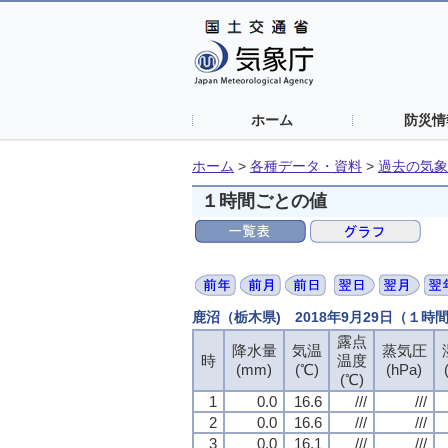
ホーム
防災情
ホーム
>
各種データ・資料
>
過去の気象
１時間ごとの値
鹿沼（栃木県) 2018年9月29日（１時
露点
露点
露点
露点
降水量
降水量
降水量
降水量
気温
気温
気温
気温
蒸気圧
蒸気圧
蒸気圧
蒸気圧
時
時
時
時
温度
温度
温度
温度
(mm)
(mm)
(mm)
(mm)
(℃)
(℃)
(℃)
(℃)
(hPa)
(hPa)
(hPa)
(hPa)
(℃)
(℃)
(℃)
(℃)
1
1
1
1
0.0
0.0
0.0
0.0
16.6
16.6
16.6
16.6
///
///
///
///
///
///
///
///
2
2
2
2
0.0
0.0
0.0
0.0
16.6
16.6
16.6
16.6
///
///
///
///
///
///
///
///
3
3
3
3
0.0
0.0
0.0
0.0
16.1
16.1
16.1
16.1
///
///
///
///
///
///
///
///