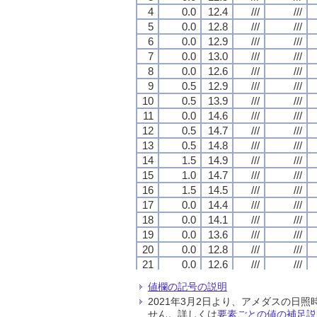
4
4
4
4
0.0
0.0
0.0
0.0
12.4
12.4
12.4
12.4
///
///
///
///
///
///
///
///
5
5
5
5
0.0
0.0
0.0
0.0
12.8
12.8
12.8
12.8
///
///
///
///
///
///
///
///
6
6
6
6
0.0
0.0
0.0
0.0
12.9
12.9
12.9
12.9
///
///
///
///
///
///
///
///
7
7
7
7
0.0
0.0
0.0
0.0
13.0
13.0
13.0
13.0
///
///
///
///
///
///
///
///
8
8
8
8
0.0
0.0
0.0
0.0
12.6
12.6
12.6
12.6
///
///
///
///
///
///
///
///
9
9
9
9
0.5
0.5
0.5
0.5
12.9
12.9
12.9
12.9
///
///
///
///
///
///
///
///
10
10
10
10
0.5
0.5
0.5
0.5
13.9
13.9
13.9
13.9
///
///
///
///
///
///
///
///
11
11
11
11
0.0
0.0
0.0
0.0
14.6
14.6
14.6
14.6
///
///
///
///
///
///
///
///
12
12
12
12
0.5
0.5
0.5
0.5
14.7
14.7
14.7
14.7
///
///
///
///
///
///
///
///
13
13
13
13
0.5
0.5
0.5
0.5
14.8
14.8
14.8
14.8
///
///
///
///
///
///
///
///
14
14
14
14
1.5
1.5
1.5
1.5
14.9
14.9
14.9
14.9
///
///
///
///
///
///
///
///
15
15
15
15
1.0
1.0
1.0
1.0
14.7
14.7
14.7
14.7
///
///
///
///
///
///
///
///
16
16
16
16
1.5
1.5
1.5
1.5
14.5
14.5
14.5
14.5
///
///
///
///
///
///
///
///
17
17
17
17
0.0
0.0
0.0
0.0
14.4
14.4
14.4
14.4
///
///
///
///
///
///
///
///
18
18
18
18
0.0
0.0
0.0
0.0
14.1
14.1
14.1
14.1
///
///
///
///
///
///
///
///
19
19
19
19
0.0
0.0
0.0
0.0
13.6
13.6
13.6
13.6
///
///
///
///
///
///
///
///
20
20
20
20
0.0
0.0
0.0
0.0
12.8
12.8
12.8
12.8
///
///
///
///
///
///
///
///
21
21
21
21
0.0
0.0
0.0
0.0
12.6
12.6
12.6
12.6
///
///
///
///
///
///
///
///
22
22
22
22
0.0
0.0
0.0
0.0
12.5
12.5
12.5
12.5
///
///
///
///
///
///
///
///
値欄の記号の説明
23
23
23
23
0.0
0.0
0.0
0.0
12.3
12.3
12.3
12.3
///
///
///
///
///
///
///
///
2021年3月2日より、アメダスの
24
24
24
24
0.0
0.0
0.0
0.0
11.7
11.7
11.7
11.7
///
///
///
///
///
///
///
///
せん。詳しくは
要素ごとの値の補足説