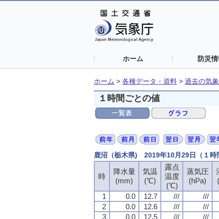
ホーム
防災情
ホーム
>
各種データ・資料
>
過去の気象
１時間ごとの値
鹿沼（栃木県) 2019年10月29日（１
露点
露点
露点
露点
降水量
降水量
降水量
降水量
気温
気温
気温
気温
蒸気圧
蒸気圧
蒸気圧
蒸気圧
時
時
時
時
温度
温度
温度
温度
(mm)
(mm)
(mm)
(mm)
(℃)
(℃)
(℃)
(℃)
(hPa)
(hPa)
(hPa)
(hPa)
(℃)
(℃)
(℃)
(℃)
1
1
1
1
0.0
0.0
0.0
0.0
12.7
12.7
12.7
12.7
///
///
///
///
///
///
///
///
2
2
2
2
0.0
0.0
0.0
0.0
12.6
12.6
12.6
12.6
///
///
///
///
///
///
///
///
3
3
3
3
0.0
0.0
0.0
0.0
12.5
12.5
12.5
12.5
///
///
///
///
///
///
///
///