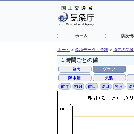
ホーム
防災情
ホーム
>
各種データ・資料
>
過去の気象
１時間ごとの値