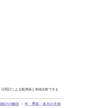
で、日照計による観測値と単純比較できま
測統計の解説
年・季節・各月の天候