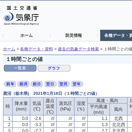
ホーム
防災情報
各種データ・
ホーム
>
各種データ・資料
>
過去の気象データ検索
>
１時間ごとの
１時間ごとの値
鹿沼（栃木県) 2021年1月18日（１時間ごとの値）
風速・風向
露点
降水量
気温
蒸気圧
湿度
時
温度
平均風速
(mm)
(℃)
(hPa)
(％)
風向
(℃)
(m/s)
1
0.0
-2.6
///
///
///
1.1
北西
2
0.0
-3.3
///
///
///
1.3
北北西
3
0.0
-2.7
///
///
///
2.7
北北西