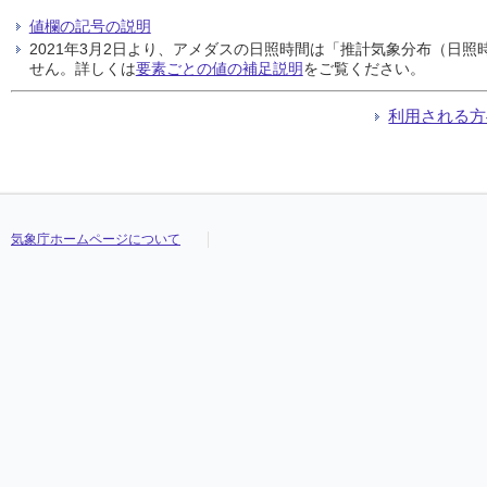
値欄の記号の説明
2021年3月2日より、アメダスの日照時間は「推計気象分布（日
せん。詳しくは
要素ごとの値の補足説明
をご覧ください。
利用される方
気象庁ホームページについて