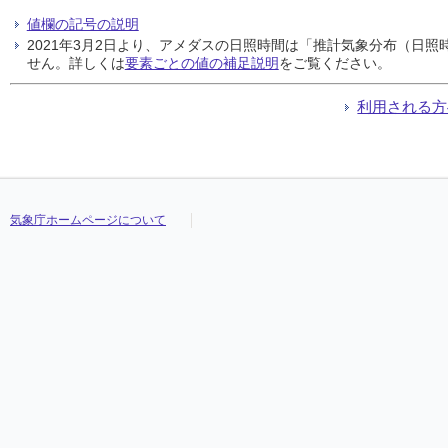
値欄の記号の説明
2021年3月2日より、アメダスの日照時間は「推計気象分布（日
せん。詳しくは
要素ごとの値の補足説明
をご覧ください。
利用される方
気象庁ホームページについて