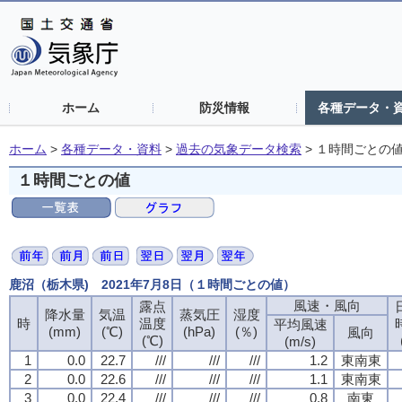
ホーム
防災情報
各種データ・
ホーム
>
各種データ・資料
>
過去の気象データ検索
>
１時間ごとの
１時間ごとの値
鹿沼（栃木県) 2021年7月8日（１時間ごとの値）
風速・風向
露点
降水量
気温
蒸気圧
湿度
時
温度
平均風速
(mm)
(℃)
(hPa)
(％)
風向
(℃)
(m/s)
1
0.0
22.7
///
///
///
1.2
東南東
2
0.0
22.6
///
///
///
1.1
東南東
3
0.0
22.4
///
///
///
0.8
南東