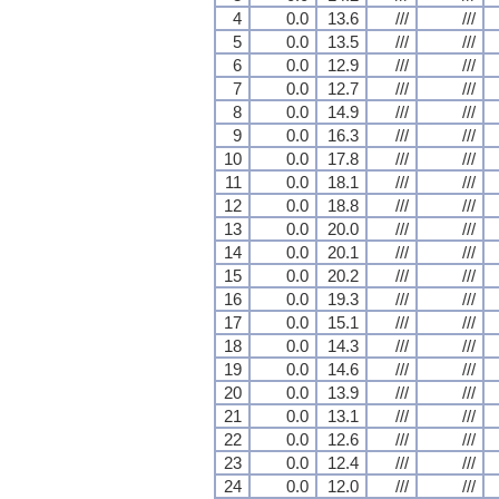
4
0.0
13.6
///
///
5
0.0
13.5
///
///
6
0.0
12.9
///
///
7
0.0
12.7
///
///
8
0.0
14.9
///
///
9
0.0
16.3
///
///
10
0.0
17.8
///
///
11
0.0
18.1
///
///
12
0.0
18.8
///
///
13
0.0
20.0
///
///
14
0.0
20.1
///
///
15
0.0
20.2
///
///
16
0.0
19.3
///
///
17
0.0
15.1
///
///
18
0.0
14.3
///
///
19
0.0
14.6
///
///
20
0.0
13.9
///
///
21
0.0
13.1
///
///
22
0.0
12.6
///
///
23
0.0
12.4
///
///
24
0.0
12.0
///
///