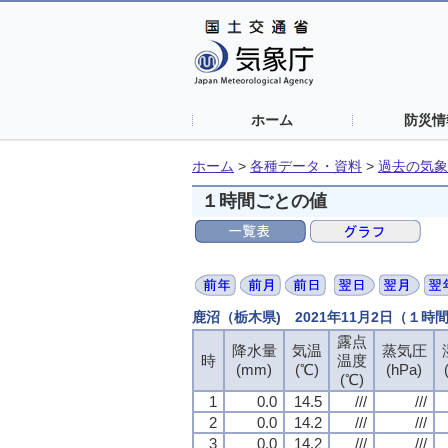
ホーム
防災情
ホーム
>
各種データ・資料
>
過去の気象
１時間ごとの値
鹿沼（栃木県) 2021年11月2日（１時
露点
降水量
気温
蒸気圧
時
温度
(mm)
(℃)
(hPa)
(℃)
1
0.0
14.5
///
///
2
0.0
14.2
///
///
3
0.0
14.2
///
///