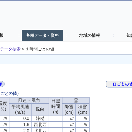
報
各種データ・資料
地域の情報
知
データ検索
>
１時間ごとの値
間ごとの値）
風速・風向
雪
日照
湿度
時間
平均風速
降雪
積雪
(％)
風向
(h)
(m/s)
(cm)
(cm)
///
0.0
静穏
///
///
///
1.6
西北西
///
///
///
2.0
北北西
///
///