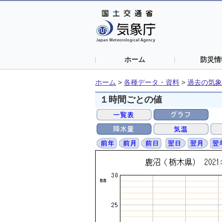
ホーム
防災情
ホーム
>
各種データ・資料
>
過去の気象
１時間ごとの値