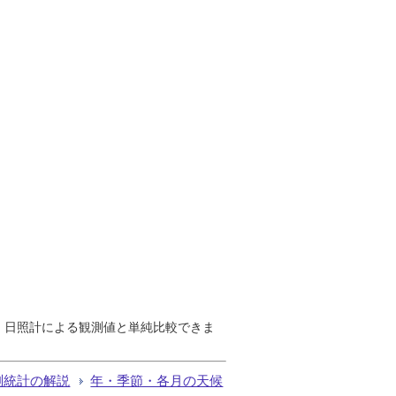
で、日照計による観測値と単純比較できま
測統計の解説
年・季節・各月の天候