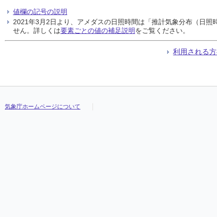
値欄の記号の説明
2021年3月2日より、アメダスの日照時間は「推計気象分布（日
せん。詳しくは
要素ごとの値の補足説明
をご覧ください。
利用される方
気象庁ホームページについて