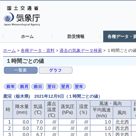
ホーム
防災情報
各種データ・
ホーム
>
各種データ・資料
>
過去の気象データ検索
>
１時間ごとの
１時間ごとの値
鹿沼（栃木県) 2021年12月9日（１時間ごとの値）
風速・風向
露点
降水量
気温
蒸気圧
湿度
時
温度
平均風速
(mm)
(℃)
(hPa)
(％)
風向
(℃)
(m/s)
1
0.0
7.0
///
///
///
1.0
北北西
2
0.0
7.0
///
///
///
1.0
西北西
3
0.0
6.7
///
///
///
1.5
西北西