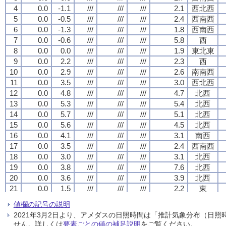
4
4
4
4
0.0
0.0
0.0
0.0
-1.1
-1.1
-1.1
-1.1
///
///
///
///
///
///
///
///
///
///
///
///
2.1
2.1
2.1
2.1
西北西
西北西
西北西
西北西
5
5
5
5
0.0
0.0
0.0
0.0
-0.5
-0.5
-0.5
-0.5
///
///
///
///
///
///
///
///
///
///
///
///
2.4
2.4
2.4
2.4
西南西
西南西
西南西
西南西
6
6
6
6
0.0
0.0
0.0
0.0
-1.3
-1.3
-1.3
-1.3
///
///
///
///
///
///
///
///
///
///
///
///
1.8
1.8
1.8
1.8
西南西
西南西
西南西
西南西
7
7
7
7
0.0
0.0
0.0
0.0
-0.6
-0.6
-0.6
-0.6
///
///
///
///
///
///
///
///
///
///
///
///
5.8
5.8
5.8
5.8
西
西
西
西
8
8
8
8
0.0
0.0
0.0
0.0
0.0
0.0
0.0
0.0
///
///
///
///
///
///
///
///
///
///
///
///
1.9
1.9
1.9
1.9
東北東
東北東
東北東
東北東
9
9
9
9
0.0
0.0
0.0
0.0
2.2
2.2
2.2
2.2
///
///
///
///
///
///
///
///
///
///
///
///
2.3
2.3
2.3
2.3
西
西
西
西
10
10
10
10
0.0
0.0
0.0
0.0
2.9
2.9
2.9
2.9
///
///
///
///
///
///
///
///
///
///
///
///
2.6
2.6
2.6
2.6
南南西
南南西
南南西
南南西
11
11
11
11
0.0
0.0
0.0
0.0
3.5
3.5
3.5
3.5
///
///
///
///
///
///
///
///
///
///
///
///
3.0
3.0
3.0
3.0
西北西
西北西
西北西
西北西
12
12
12
12
0.0
0.0
0.0
0.0
4.8
4.8
4.8
4.8
///
///
///
///
///
///
///
///
///
///
///
///
4.7
4.7
4.7
4.7
北西
北西
北西
北西
13
13
13
13
0.0
0.0
0.0
0.0
5.3
5.3
5.3
5.3
///
///
///
///
///
///
///
///
///
///
///
///
5.4
5.4
5.4
5.4
北西
北西
北西
北西
14
14
14
14
0.0
0.0
0.0
0.0
5.7
5.7
5.7
5.7
///
///
///
///
///
///
///
///
///
///
///
///
5.1
5.1
5.1
5.1
北西
北西
北西
北西
15
15
15
15
0.0
0.0
0.0
0.0
5.6
5.6
5.6
5.6
///
///
///
///
///
///
///
///
///
///
///
///
4.5
4.5
4.5
4.5
北西
北西
北西
北西
16
16
16
16
0.0
0.0
0.0
0.0
4.1
4.1
4.1
4.1
///
///
///
///
///
///
///
///
///
///
///
///
3.1
3.1
3.1
3.1
南西
南西
南西
南西
17
17
17
17
0.0
0.0
0.0
0.0
3.5
3.5
3.5
3.5
///
///
///
///
///
///
///
///
///
///
///
///
2.4
2.4
2.4
2.4
西南西
西南西
西南西
西南西
18
18
18
18
0.0
0.0
0.0
0.0
3.0
3.0
3.0
3.0
///
///
///
///
///
///
///
///
///
///
///
///
3.1
3.1
3.1
3.1
北西
北西
北西
北西
19
19
19
19
0.0
0.0
0.0
0.0
3.8
3.8
3.8
3.8
///
///
///
///
///
///
///
///
///
///
///
///
7.6
7.6
7.6
7.6
北西
北西
北西
北西
20
20
20
20
0.0
0.0
0.0
0.0
3.6
3.6
3.6
3.6
///
///
///
///
///
///
///
///
///
///
///
///
3.9
3.9
3.9
3.9
北西
北西
北西
北西
21
21
21
21
0.0
0.0
0.0
0.0
1.5
1.5
1.5
1.5
///
///
///
///
///
///
///
///
///
///
///
///
2.2
2.2
2.2
2.2
東
東
東
東
22
22
22
22
0.0
0.0
0.0
0.0
-0.6
-0.6
-0.6
-0.6
///
///
///
///
///
///
///
///
///
///
///
///
1.1
1.1
1.1
1.1
西
西
西
西
値欄の記号の説明
23
23
23
23
0.0
0.0
0.0
0.0
-2.4
-2.4
-2.4
-2.4
///
///
///
///
///
///
///
///
///
///
///
///
1.5
1.5
1.5
1.5
東
東
東
東
2021年3月2日より、アメダスの日照時間は「推計気象分布（日
24
24
24
24
0.0
0.0
0.0
0.0
-2.8
-2.8
-2.8
-2.8
///
///
///
///
///
///
///
///
///
///
///
///
0.8
0.8
0.8
0.8
北北東
北北東
北北東
北北東
せん。詳しくは
要素ごとの値の補足説明
をご覧ください。