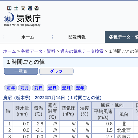
ホーム
防災情報
各種データ・
ホーム
>
各種データ・資料
>
過去の気象データ検索
>
１時間ごとの
１時間ごとの値
鹿沼（栃木県) 2022年1月14日（１時間ごとの値）
風速・風向
風速・風向
風速・風向
風速・風向
露点
露点
露点
露点
降水量
降水量
降水量
降水量
気温
気温
気温
気温
蒸気圧
蒸気圧
蒸気圧
蒸気圧
湿度
湿度
湿度
湿度
時
時
時
時
温度
温度
温度
温度
平均風速
平均風速
平均風速
平均風速
(mm)
(mm)
(mm)
(mm)
(℃)
(℃)
(℃)
(℃)
(hPa)
(hPa)
(hPa)
(hPa)
(％)
(％)
(％)
(％)
風向
風向
風向
風向
(℃)
(℃)
(℃)
(℃)
(m/s)
(m/s)
(m/s)
(m/s)
1
1
1
1
0.0
0.0
0.0
0.0
-2.8
-2.8
-2.8
-2.8
///
///
///
///
///
///
///
///
///
///
///
///
0.8
0.8
0.8
0.8
北
北
北
北
2
2
2
2
0.0
0.0
0.0
0.0
-3.1
-3.1
-3.1
-3.1
///
///
///
///
///
///
///
///
///
///
///
///
1.5
1.5
1.5
1.5
北北西
北北西
北北西
北北西
3
3
3
3
0.0
0.0
0.0
0.0
0.0
0.0
0.0
0.0
///
///
///
///
///
///
///
///
///
///
///
///
2.7
2.7
2.7
2.7
西南西
西南西
西南西
西南西