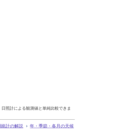
で、日照計による観測値と単純比較できま
測統計の解説
年・季節・各月の天候