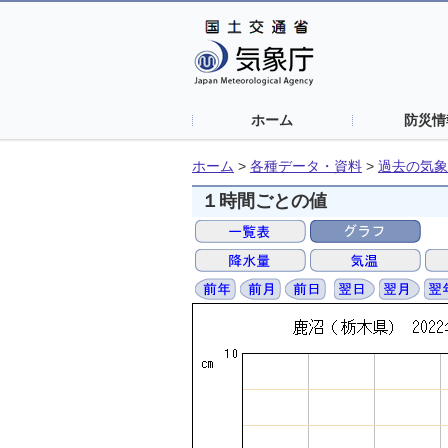
ホーム
防災情
ホーム
>
各種データ・資料
>
過去の気象
１時間ごとの値