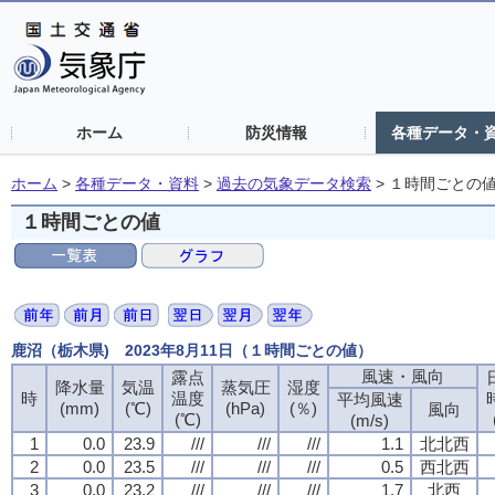
ホーム
防災情報
各種データ・
ホーム
>
各種データ・資料
>
過去の気象データ検索
>
１時間ごとの
１時間ごとの値
鹿沼（栃木県) 2023年8月11日（１時間ごとの値）
風速・風向
風速・風向
風速・風向
風速・風向
露点
露点
露点
露点
降水量
降水量
降水量
降水量
気温
気温
気温
気温
蒸気圧
蒸気圧
蒸気圧
蒸気圧
湿度
湿度
湿度
湿度
時
時
時
時
温度
温度
温度
温度
平均風速
平均風速
平均風速
平均風速
(mm)
(mm)
(mm)
(mm)
(℃)
(℃)
(℃)
(℃)
(hPa)
(hPa)
(hPa)
(hPa)
(％)
(％)
(％)
(％)
風向
風向
風向
風向
(℃)
(℃)
(℃)
(℃)
(m/s)
(m/s)
(m/s)
(m/s)
1
1
1
1
0.0
0.0
0.0
0.0
23.9
23.9
23.9
23.9
///
///
///
///
///
///
///
///
///
///
///
///
1.1
1.1
1.1
1.1
北北西
北北西
北北西
北北西
2
2
2
2
0.0
0.0
0.0
0.0
23.5
23.5
23.5
23.5
///
///
///
///
///
///
///
///
///
///
///
///
0.5
0.5
0.5
0.5
西北西
西北西
西北西
西北西
3
3
3
3
0.0
0.0
0.0
0.0
23.2
23.2
23.2
23.2
///
///
///
///
///
///
///
///
///
///
///
///
1.7
1.7
1.7
1.7
北西
北西
北西
北西