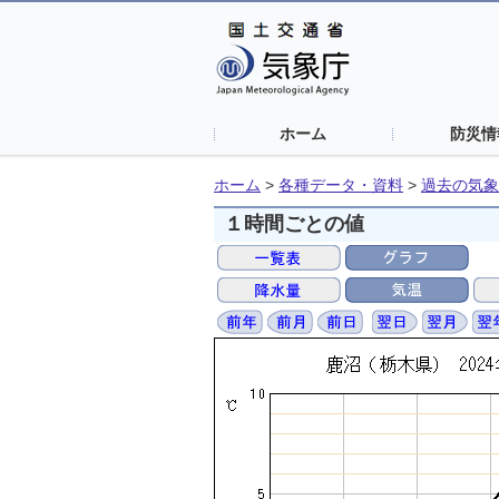
ホーム
防災情
ホーム
>
各種データ・資料
>
過去の気象
１時間ごとの値