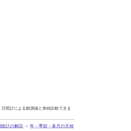
で、日照計による観測値と単純比較できま
測統計の解説
年・季節・各月の天候