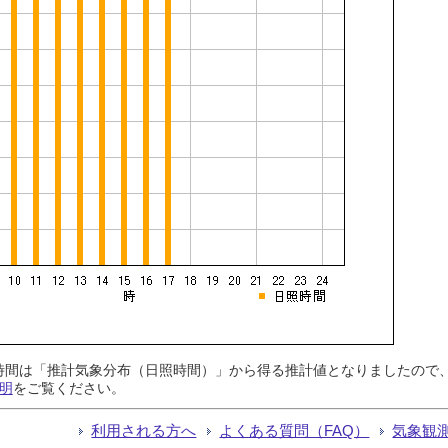
日照時間は「推計気象分布（日照時間）」から得る推計値となりましたの
明
をご覧ください。
利用される方へ
よくある質問（FAQ）
気象観