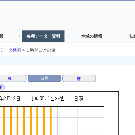
報
各種データ・資料
地域の情報
知
データ検索
>
１時間ごとの値