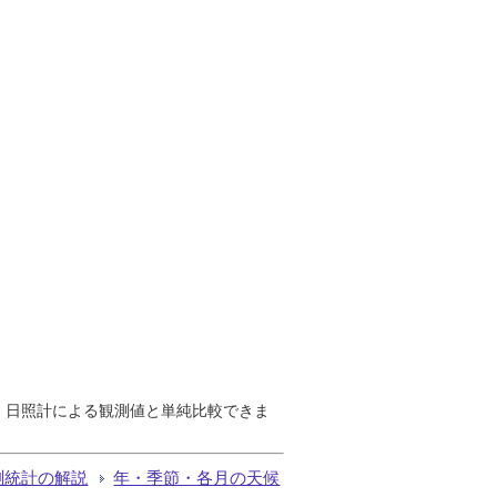
で、日照計による観測値と単純比較できま
測統計の解説
年・季節・各月の天候