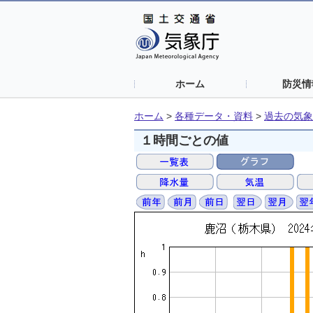
ホーム
防災情
ホーム
>
各種データ・資料
>
過去の気象
１時間ごとの値