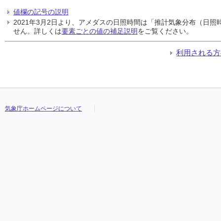
値欄の記号の説明
2021年3月2日より、アメダスの日照時間は「推計気象分布（日
せん。詳しくは
要素ごとの値の補足説明
をご覧ください。
利用される方
気象庁ホームページについて