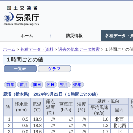
ホーム
防災情報
各種データ・
ホーム
>
各種データ・資料
>
過去の気象データ検索
>
１時間ごとの
１時間ごとの値
鹿沼（栃木県) 2024年9月22日（１時間ごとの値）
風速・風向
露点
降水量
気温
蒸気圧
湿度
時
温度
平均風速
(mm)
(℃)
(hPa)
(％)
風向
(℃)
(m/s)
1
0.5
18.9
///
///
///
1.6
北西
2
0.5
18.8
///
///
///
1.3
北北西
3
0.0
18.6
///
///
///
1.7
北