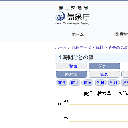
ホーム
防災情
ホーム
>
各種データ・資料
>
過去の気象
１時間ごとの値