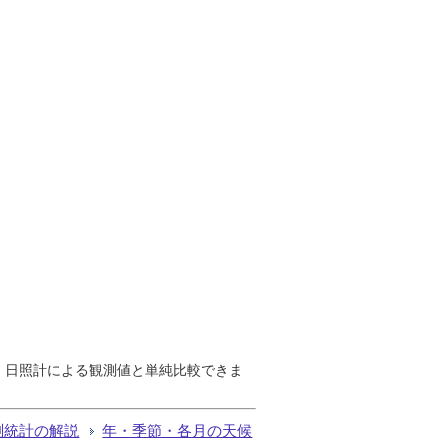
で、日照計による観測値と単純比較できま
測統計の解説
年・季節・各月の天候