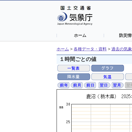
ホーム
防災情
ホーム
>
各種データ・資料
>
過去の気象
１時間ごとの値