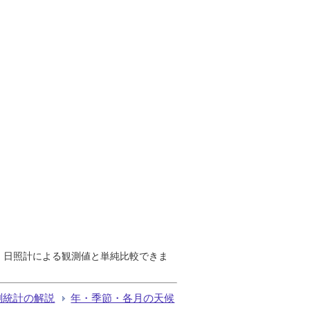
で、日照計による観測値と単純比較できま
測統計の解説
年・季節・各月の天候