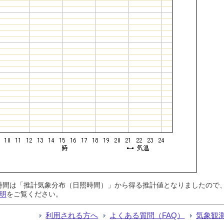
日照時間は「推計気象分布（日照時間）」から得る推計値となりましたの
明
をご覧ください。
利用される方へ
よくある質問（FAQ）
気象観