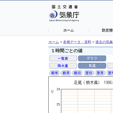
ホーム
防災情
ホーム
>
各種データ・資料
>
過去の気象
１時間ごとの値