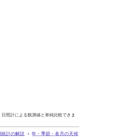
で、日照計による観測値と単純比較できま
測統計の解説
年・季節・各月の天候