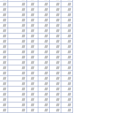
///
///
///
///
///
///
///
///
///
///
///
///
///
///
///
///
///
///
///
///
///
///
///
///
///
///
///
///
///
///
///
///
///
///
///
///
///
///
///
///
///
///
///
///
///
///
///
///
///
///
///
///
///
///
///
///
///
///
///
///
///
///
///
///
///
///
///
///
///
///
///
///
///
///
///
///
///
///
///
///
///
///
///
///
///
///
///
///
///
///
///
///
///
///
///
///
///
///
///
///
///
///
///
///
///
///
///
///
///
///
///
///
///
///
///
///
///
///
///
///
///
///
///
///
///
///