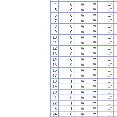
4
0
///
///
///
5
0
///
///
///
6
0
///
///
///
7
0
///
///
///
8
0
///
///
///
9
0
///
///
///
10
0
///
///
///
11
0
///
///
///
12
0
///
///
///
13
0
///
///
///
14
0
///
///
///
15
0
///
///
///
16
0
///
///
///
17
0
///
///
///
18
1
///
///
///
19
1
///
///
///
20
1
///
///
///
21
0
///
///
///
22
1
///
///
///
23
1
///
///
///
24
0
///
///
///