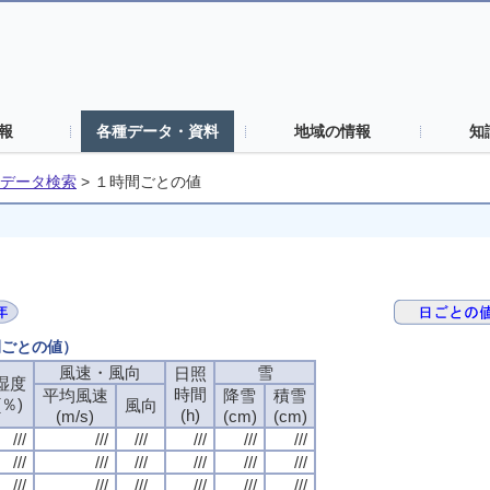
報
各種データ・資料
地域の情報
知
データ検索
>
１時間ごとの値
間ごとの値）
風速・風向
雪
日照
湿度
時間
平均風速
降雪
積雪
(％)
風向
(h)
(m/s)
(cm)
(cm)
///
///
///
///
///
///
///
///
///
///
///
///
///
///
///
///
///
///