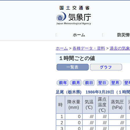
ホーム
防災情
ホーム
>
各種データ・資料
>
過去の気象
１時間ごとの値
足尾（栃木県) 1986年3月28日（１時
露点
降水量
気温
蒸気圧
時
温度
(mm)
(℃)
(hPa)
(℃)
1
0
///
///
///
2
0
///
///
///
3
0
///
///
///