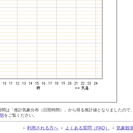
日照時間は「推計気象分布（日照時間）」から得る推計値となりましたの
明
をご覧ください。
利用される方へ
よくある質問（FAQ）
気象観