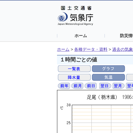
ホーム
防災情
ホーム
>
各種データ・資料
>
過去の気象
１時間ごとの値