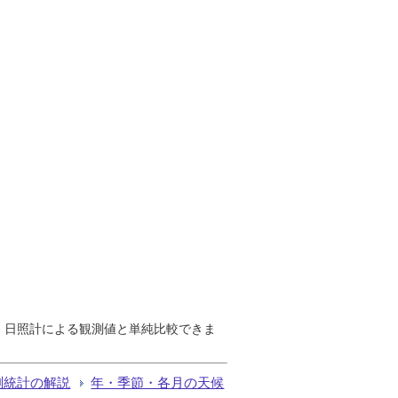
で、日照計による観測値と単純比較できま
測統計の解説
年・季節・各月の天候