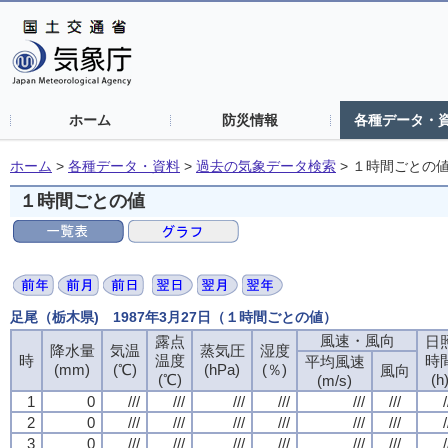
ホーム
防災情報
各種データ・
ホーム
>
各種データ・資料
>
過去の気象データ検索
>
１時間ごとの
１時間ごとの値
足尾（栃木県) 1987年3月27日（１時間ごとの値）
風速・風向
露点
日
降水量
気温
蒸気圧
湿度
時
温度
時
平均風速
(mm)
(℃)
(hPa)
(％)
風向
(℃)
(h
(m/s)
1
0
///
///
///
///
///
///
/
2
0
///
///
///
///
///
///
/
3
0
///
///
///
///
///
///
/