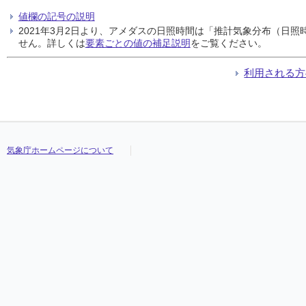
値欄の記号の説明
2021年3月2日より、アメダスの日照時間は「推計気象分布（日
せん。詳しくは
要素ごとの値の補足説明
をご覧ください。
利用される方
気象庁ホームページについて