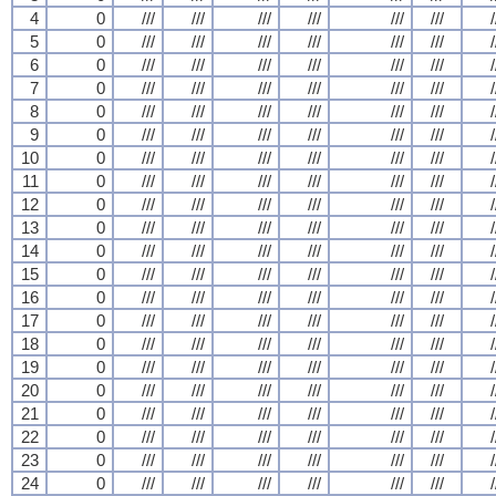
4
0
///
///
///
///
///
///
/
5
0
///
///
///
///
///
///
/
6
0
///
///
///
///
///
///
/
7
0
///
///
///
///
///
///
/
8
0
///
///
///
///
///
///
/
9
0
///
///
///
///
///
///
/
10
0
///
///
///
///
///
///
/
11
0
///
///
///
///
///
///
/
12
0
///
///
///
///
///
///
/
13
0
///
///
///
///
///
///
/
14
0
///
///
///
///
///
///
/
15
0
///
///
///
///
///
///
/
16
0
///
///
///
///
///
///
/
17
0
///
///
///
///
///
///
/
18
0
///
///
///
///
///
///
/
19
0
///
///
///
///
///
///
/
20
0
///
///
///
///
///
///
/
21
0
///
///
///
///
///
///
/
22
0
///
///
///
///
///
///
/
23
0
///
///
///
///
///
///
/
24
0
///
///
///
///
///
///
/