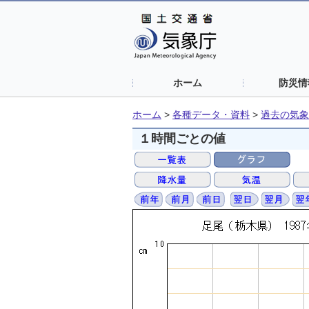
ホーム
防災情
ホーム
>
各種データ・資料
>
過去の気象
１時間ごとの値