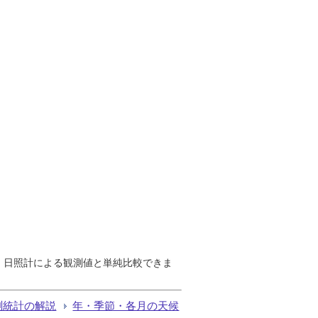
で、日照計による観測値と単純比較できま
測統計の解説
年・季節・各月の天候