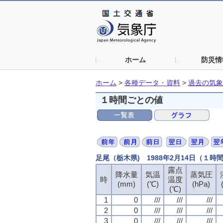
ホーム
防災情
ホーム
>
各種データ・資料
>
過去の気象
１時間ごとの値
足尾（栃木県) 1988年2月14日（１時
露点
露点
露点
露点
降水量
降水量
降水量
降水量
気温
気温
気温
気温
蒸気圧
蒸気圧
蒸気圧
蒸気圧
時
時
時
時
温度
温度
温度
温度
(mm)
(mm)
(mm)
(mm)
(℃)
(℃)
(℃)
(℃)
(hPa)
(hPa)
(hPa)
(hPa)
(℃)
(℃)
(℃)
(℃)
1
1
1
1
0
0
0
0
///
///
///
///
///
///
///
///
///
///
///
///
2
2
2
2
0
0
0
0
///
///
///
///
///
///
///
///
///
///
///
///
3
3
3
3
0
0
0
0
///
///
///
///
///
///
///
///
///
///
///
///