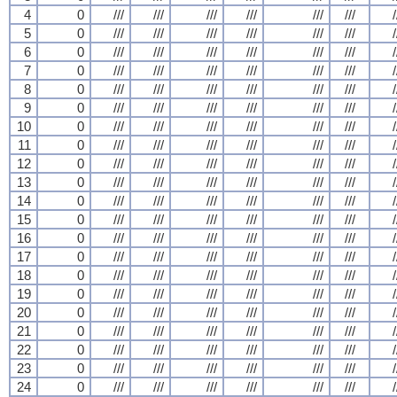
4
0
///
///
///
///
///
///
/
5
0
///
///
///
///
///
///
/
6
0
///
///
///
///
///
///
/
7
0
///
///
///
///
///
///
/
8
0
///
///
///
///
///
///
/
9
0
///
///
///
///
///
///
/
10
0
///
///
///
///
///
///
/
11
0
///
///
///
///
///
///
/
12
0
///
///
///
///
///
///
/
13
0
///
///
///
///
///
///
/
14
0
///
///
///
///
///
///
/
15
0
///
///
///
///
///
///
/
16
0
///
///
///
///
///
///
/
17
0
///
///
///
///
///
///
/
18
0
///
///
///
///
///
///
/
19
0
///
///
///
///
///
///
/
20
0
///
///
///
///
///
///
/
21
0
///
///
///
///
///
///
/
22
0
///
///
///
///
///
///
/
23
0
///
///
///
///
///
///
/
24
0
///
///
///
///
///
///
/