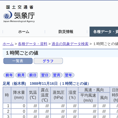
ホーム
防災情報
各種データ・
ホーム
>
各種データ・資料
>
過去の気象データ検索
>
１時間ごとの
１時間ごとの値
足尾（栃木県) 1988年11月16日（１時間ごとの値）
風速・風向
露点
日
降水量
気温
蒸気圧
湿度
時
温度
時
平均風速
(mm)
(℃)
(hPa)
(％)
風向
(℃)
(h
(m/s)
1
0
///
///
///
///
///
///
/
2
0
///
///
///
///
///
///
/
3
0
///
///
///
///
///
///
/