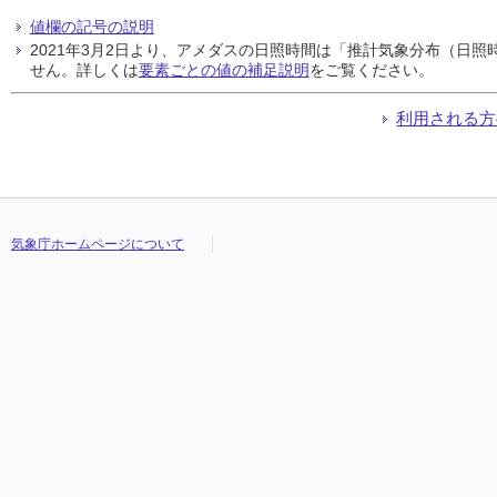
値欄の記号の説明
2021年3月2日より、アメダスの日照時間は「推計気象分布（日
せん。詳しくは
要素ごとの値の補足説明
をご覧ください。
利用される方
気象庁ホームページについて