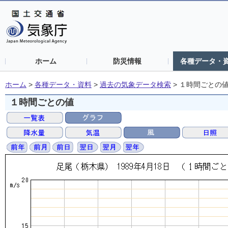
ホーム
防災情報
各種データ・
ホーム
>
各種データ・資料
>
過去の気象データ検索
>
１時間ごとの
１時間ごとの値