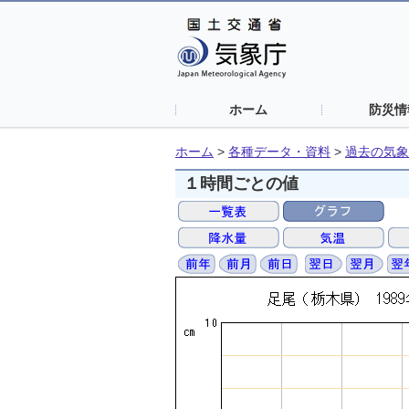
ホーム
防災情
ホーム
>
各種データ・資料
>
過去の気象
１時間ごとの値