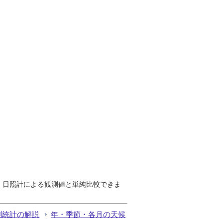
で、日照計による観測値と単純比較できま
測統計の解説
年・季節・各月の天候