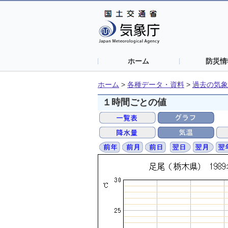
ホーム
防災情
ホーム
>
各種データ・資料
>
過去の気象
１時間ごとの値