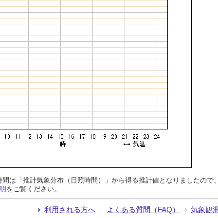
日照時間は「推計気象分布（日照時間）」から得る推計値となりましたの
明
をご覧ください。
利用される方へ
よくある質問（FAQ）
気象観