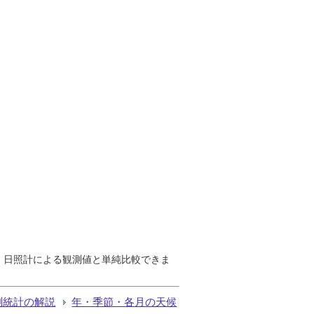
で、日照計による観測値と単純比較できま
測統計の解説
年・季節・各月の天候