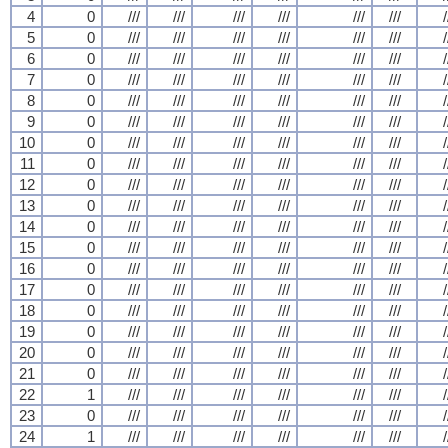
4
0
///
///
///
///
///
///
/
5
0
///
///
///
///
///
///
/
6
0
///
///
///
///
///
///
/
7
0
///
///
///
///
///
///
/
8
0
///
///
///
///
///
///
/
9
0
///
///
///
///
///
///
/
10
0
///
///
///
///
///
///
/
11
0
///
///
///
///
///
///
/
12
0
///
///
///
///
///
///
/
13
0
///
///
///
///
///
///
/
14
0
///
///
///
///
///
///
/
15
0
///
///
///
///
///
///
/
16
0
///
///
///
///
///
///
/
17
0
///
///
///
///
///
///
/
18
0
///
///
///
///
///
///
/
19
0
///
///
///
///
///
///
/
20
0
///
///
///
///
///
///
/
21
0
///
///
///
///
///
///
/
22
1
///
///
///
///
///
///
/
23
0
///
///
///
///
///
///
/
24
1
///
///
///
///
///
///
/