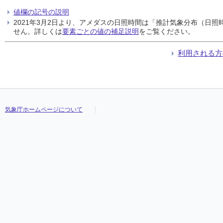
値欄の記号の説明
2021年3月2日より、アメダスの日照時間は「推計気象分布（日
せん。詳しくは
要素ごとの値の補足説明
をご覧ください。
利用される方
気象庁ホームページについて