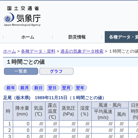
ホーム
防災情報
各種データ・
ホーム
>
各種データ・資料
>
過去の気象データ検索
>
１時間ごとの
１時間ごとの値
足尾（栃木県) 1989年11月15日（１時間ごとの値）
風速・風向
露点
日
降水量
気温
蒸気圧
湿度
時
温度
時
平均風速
(mm)
(℃)
(hPa)
(％)
風向
(℃)
(h
(m/s)
1
0
///
///
///
///
///
///
/
2
0
///
///
///
///
///
///
/
3
0
///
///
///
///
///
///
/