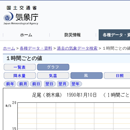
ホーム
防災情報
各種データ・
ホーム
>
各種データ・資料
>
過去の気象データ検索
>
１時間ごとの
１時間ごとの値