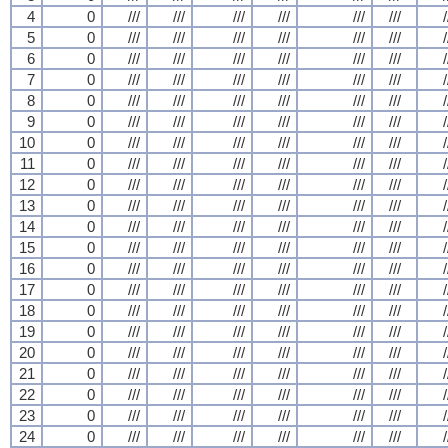
4
0
///
///
///
///
///
///
/
5
0
///
///
///
///
///
///
/
6
0
///
///
///
///
///
///
/
7
0
///
///
///
///
///
///
/
8
0
///
///
///
///
///
///
/
9
0
///
///
///
///
///
///
/
10
0
///
///
///
///
///
///
/
11
0
///
///
///
///
///
///
/
12
0
///
///
///
///
///
///
/
13
0
///
///
///
///
///
///
/
14
0
///
///
///
///
///
///
/
15
0
///
///
///
///
///
///
/
16
0
///
///
///
///
///
///
/
17
0
///
///
///
///
///
///
/
18
0
///
///
///
///
///
///
/
19
0
///
///
///
///
///
///
/
20
0
///
///
///
///
///
///
/
21
0
///
///
///
///
///
///
/
22
0
///
///
///
///
///
///
/
23
0
///
///
///
///
///
///
/
24
0
///
///
///
///
///
///
/