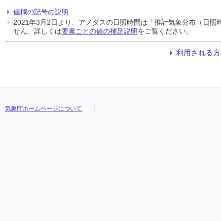
値欄の記号の説明
2021年3月2日より、アメダスの日照時間は「推計気象分布（日
せん。詳しくは
要素ごとの値の補足説明
をご覧ください。
利用される方
気象庁ホームページについて