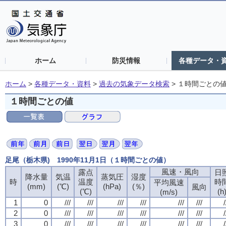
ホーム
防災情報
各種データ・
ホーム
>
各種データ・資料
>
過去の気象データ検索
>
１時間ごとの
１時間ごとの値
足尾（栃木県) 1990年11月1日（１時間ごとの値）
風速・風向
露点
日
降水量
気温
蒸気圧
湿度
時
温度
時
平均風速
(mm)
(℃)
(hPa)
(％)
風向
(℃)
(h
(m/s)
1
0
///
///
///
///
///
///
/
2
0
///
///
///
///
///
///
/
3
0
///
///
///
///
///
///
/