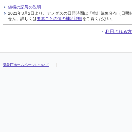
値欄の記号の説明
2021年3月2日より、アメダスの日照時間は「推計気象分布（日
せん。詳しくは
要素ごとの値の補足説明
をご覧ください。
利用される方
気象庁ホームページについて