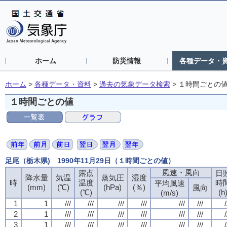
ホーム
防災情報
各種データ・
ホーム
>
各種データ・資料
>
過去の気象データ検索
>
１時間ごとの
１時間ごとの値
足尾（栃木県) 1990年11月29日（１時間ごとの値）
風速・風向
露点
日
降水量
気温
蒸気圧
湿度
時
温度
時
平均風速
(mm)
(℃)
(hPa)
(％)
風向
(℃)
(h
(m/s)
1
1
///
///
///
///
///
///
/
2
1
///
///
///
///
///
///
/
3
1
///
///
///
///
///
///
/