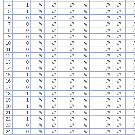
4
1
///
///
///
///
///
///
/
5
1
///
///
///
///
///
///
/
6
0
///
///
///
///
///
///
/
7
0
///
///
///
///
///
///
/
8
0
///
///
///
///
///
///
/
9
0
///
///
///
///
///
///
/
10
0
///
///
///
///
///
///
/
11
0
///
///
///
///
///
///
/
12
0
///
///
///
///
///
///
/
13
0
///
///
///
///
///
///
/
14
0
///
///
///
///
///
///
/
15
1
///
///
///
///
///
///
/
16
0
///
///
///
///
///
///
/
17
0
///
///
///
///
///
///
/
18
1
///
///
///
///
///
///
/
19
1
///
///
///
///
///
///
/
20
1
///
///
///
///
///
///
/
21
1
///
///
///
///
///
///
/
22
1
///
///
///
///
///
///
/
23
0
///
///
///
///
///
///
/
24
0
///
///
///
///
///
///
/