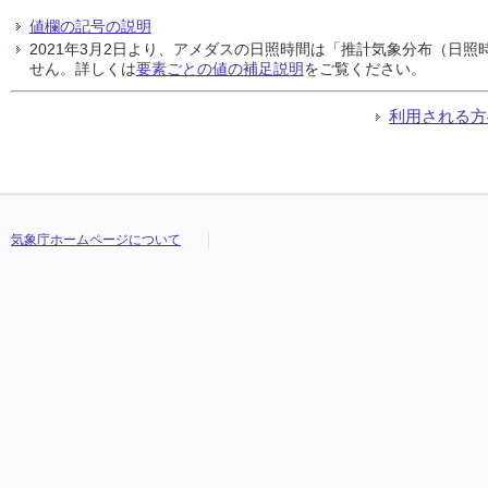
値欄の記号の説明
2021年3月2日より、アメダスの日照時間は「推計気象分布（日
せん。詳しくは
要素ごとの値の補足説明
をご覧ください。
利用される方
気象庁ホームページについて