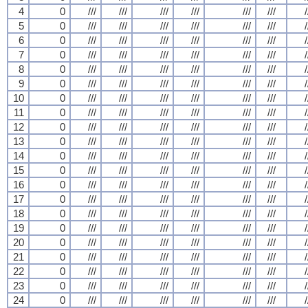
4
0
///
///
///
///
///
///
/
5
0
///
///
///
///
///
///
/
6
0
///
///
///
///
///
///
/
7
0
///
///
///
///
///
///
/
8
0
///
///
///
///
///
///
/
9
0
///
///
///
///
///
///
/
10
0
///
///
///
///
///
///
/
11
0
///
///
///
///
///
///
/
12
0
///
///
///
///
///
///
/
13
0
///
///
///
///
///
///
/
14
0
///
///
///
///
///
///
/
15
0
///
///
///
///
///
///
/
16
0
///
///
///
///
///
///
/
17
0
///
///
///
///
///
///
/
18
0
///
///
///
///
///
///
/
19
0
///
///
///
///
///
///
/
20
0
///
///
///
///
///
///
/
21
0
///
///
///
///
///
///
/
22
0
///
///
///
///
///
///
/
23
0
///
///
///
///
///
///
/
24
0
///
///
///
///
///
///
/