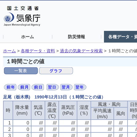
ホーム
防災情報
各種データ・
ホーム
>
各種データ・資料
>
過去の気象データ検索
>
１時間ごとの
１時間ごとの値
足尾（栃木県) 1990年12月13日（１時間ごとの値）
風速・風向
露点
日
降水量
気温
蒸気圧
湿度
時
温度
時
平均風速
(mm)
(℃)
(hPa)
(％)
風向
(℃)
(h
(m/s)
1
0
///
///
///
///
///
///
/
2
0
///
///
///
///
///
///
/
3
0
///
///
///
///
///
///
/