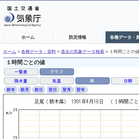
ホーム
防災情報
各種データ・
ホーム
>
各種データ・資料
>
過去の気象データ検索
>
１時間ごとの
１時間ごとの値