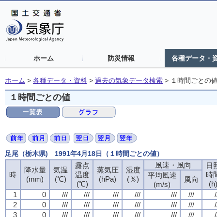
ホーム
防災情報
各種データ・
ホーム
>
各種データ・資料
>
過去の気象データ検索
>
１時間ごとの
１時間ごとの値
足尾（栃木県) 1991年4月18日（１時間ごとの値）
風速・風向
露点
日
降水量
気温
蒸気圧
湿度
時
温度
時
平均風速
(mm)
(℃)
(hPa)
(％)
風向
(℃)
(h
(m/s)
1
0
///
///
///
///
///
///
/
2
0
///
///
///
///
///
///
/
3
0
///
///
///
///
///
///
/