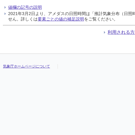
値欄の記号の説明
2021年3月2日より、アメダスの日照時間は「推計気象分布（日
せん。詳しくは
要素ごとの値の補足説明
をご覧ください。
利用される方
気象庁ホームページについて