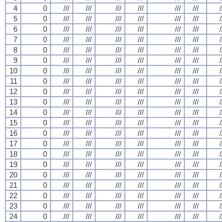
4
0
///
///
///
///
///
///
/
5
0
///
///
///
///
///
///
/
6
0
///
///
///
///
///
///
/
7
0
///
///
///
///
///
///
/
8
0
///
///
///
///
///
///
/
9
0
///
///
///
///
///
///
/
10
0
///
///
///
///
///
///
/
11
0
///
///
///
///
///
///
/
12
0
///
///
///
///
///
///
/
13
0
///
///
///
///
///
///
/
14
0
///
///
///
///
///
///
/
15
0
///
///
///
///
///
///
/
16
0
///
///
///
///
///
///
/
17
0
///
///
///
///
///
///
/
18
0
///
///
///
///
///
///
/
19
0
///
///
///
///
///
///
/
20
0
///
///
///
///
///
///
/
21
0
///
///
///
///
///
///
/
22
0
///
///
///
///
///
///
/
23
0
///
///
///
///
///
///
/
24
0
///
///
///
///
///
///
/