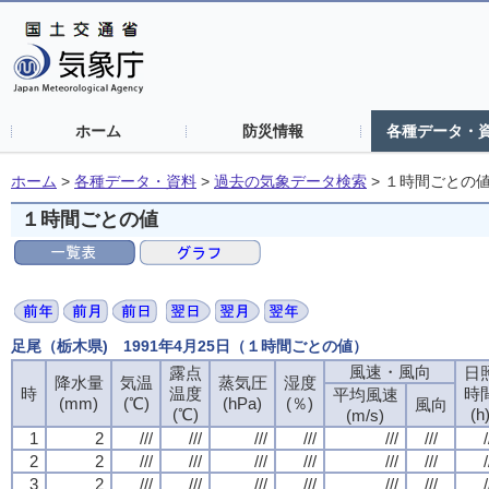
ホーム
防災情報
各種データ・
ホーム
>
各種データ・資料
>
過去の気象データ検索
>
１時間ごとの
１時間ごとの値
足尾（栃木県) 1991年4月25日（１時間ごとの値）
風速・風向
露点
日
降水量
気温
蒸気圧
湿度
時
温度
時
平均風速
(mm)
(℃)
(hPa)
(％)
風向
(℃)
(h
(m/s)
1
2
///
///
///
///
///
///
/
2
2
///
///
///
///
///
///
/
3
2
///
///
///
///
///
///
/