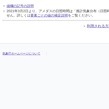
値欄の記号の説明
2021年3月2日より、アメダスの日照時間は「推計気象分布（日
せん。詳しくは
要素ごとの値の補足説明
をご覧ください。
利用される方
気象庁ホームページについて