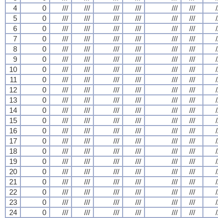
4
0
///
///
///
///
///
///
/
5
0
///
///
///
///
///
///
/
6
0
///
///
///
///
///
///
/
7
0
///
///
///
///
///
///
/
8
0
///
///
///
///
///
///
/
9
0
///
///
///
///
///
///
/
10
0
///
///
///
///
///
///
/
11
0
///
///
///
///
///
///
/
12
0
///
///
///
///
///
///
/
13
0
///
///
///
///
///
///
/
14
0
///
///
///
///
///
///
/
15
0
///
///
///
///
///
///
/
16
0
///
///
///
///
///
///
/
17
0
///
///
///
///
///
///
/
18
0
///
///
///
///
///
///
/
19
0
///
///
///
///
///
///
/
20
0
///
///
///
///
///
///
/
21
0
///
///
///
///
///
///
/
22
0
///
///
///
///
///
///
/
23
0
///
///
///
///
///
///
/
24
0
///
///
///
///
///
///
/