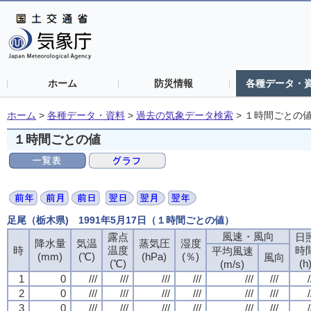
ホーム
防災情報
各種データ・
ホーム
>
各種データ・資料
>
過去の気象データ検索
>
１時間ごとの
１時間ごとの値
足尾（栃木県) 1991年5月17日（１時間ごとの値）
風速・風向
露点
日
降水量
気温
蒸気圧
湿度
時
温度
時
平均風速
(mm)
(℃)
(hPa)
(％)
風向
(℃)
(h
(m/s)
1
0
///
///
///
///
///
///
/
2
0
///
///
///
///
///
///
/
3
0
///
///
///
///
///
///
/