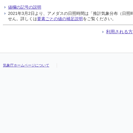
値欄の記号の説明
2021年3月2日より、アメダスの日照時間は「推計気象分布（日
せん。詳しくは
要素ごとの値の補足説明
をご覧ください。
利用される方
気象庁ホームページについて