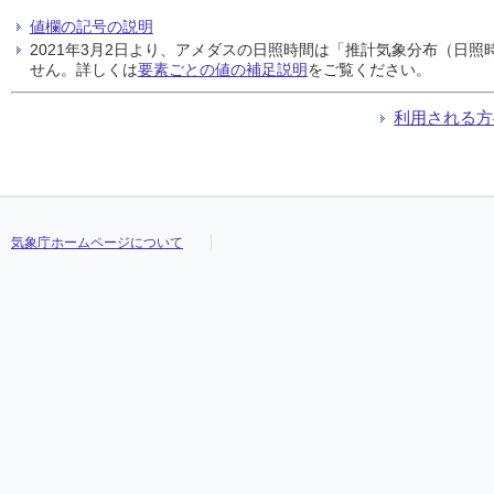
値欄の記号の説明
2021年3月2日より、アメダスの日照時間は「推計気象分布（日
せん。詳しくは
要素ごとの値の補足説明
をご覧ください。
利用される方
気象庁ホームページについて