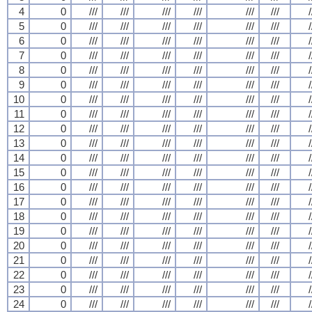
4
0
///
///
///
///
///
///
/
5
0
///
///
///
///
///
///
/
6
0
///
///
///
///
///
///
/
7
0
///
///
///
///
///
///
/
8
0
///
///
///
///
///
///
/
9
0
///
///
///
///
///
///
/
10
0
///
///
///
///
///
///
/
11
0
///
///
///
///
///
///
/
12
0
///
///
///
///
///
///
/
13
0
///
///
///
///
///
///
/
14
0
///
///
///
///
///
///
/
15
0
///
///
///
///
///
///
/
16
0
///
///
///
///
///
///
/
17
0
///
///
///
///
///
///
/
18
0
///
///
///
///
///
///
/
19
0
///
///
///
///
///
///
/
20
0
///
///
///
///
///
///
/
21
0
///
///
///
///
///
///
/
22
0
///
///
///
///
///
///
/
23
0
///
///
///
///
///
///
/
24
0
///
///
///
///
///
///
/