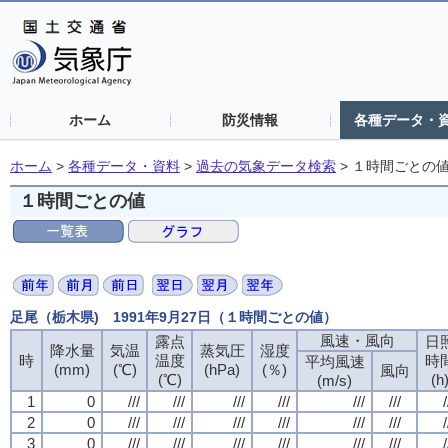
ホーム
防災情報
各種データ・
ホーム
>
各種データ・資料
>
過去の気象データ検索
>
１時間ごとの
１時間ごとの値
足尾（栃木県) 1991年9月27日（１時間ごとの値）
風速・風向
露点
日
降水量
気温
蒸気圧
湿度
時
温度
時
平均風速
(mm)
(℃)
(hPa)
(％)
風向
(℃)
(h
(m/s)
1
0
///
///
///
///
///
///
/
2
0
///
///
///
///
///
///
/
3
0
///
///
///
///
///
///
/