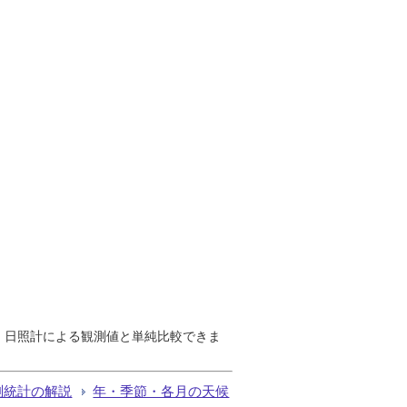
で、日照計による観測値と単純比較できま
測統計の解説
年・季節・各月の天候