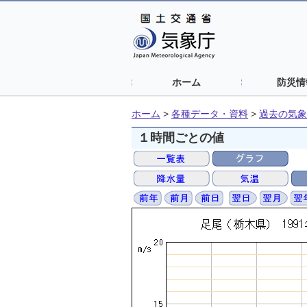
ホーム
防災情
ホーム
>
各種データ・資料
>
過去の気象
１時間ごとの値