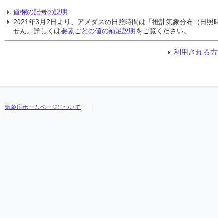
値欄の記号の説明
2021年3月2日より、アメダスの日照時間は「推計気象分布（日
せん。詳しくは
要素ごとの値の補足説明
をご覧ください。
利用される方
気象庁ホームページについて