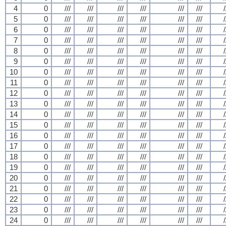
4
0
///
///
///
///
///
///
/
5
0
///
///
///
///
///
///
/
6
0
///
///
///
///
///
///
/
7
0
///
///
///
///
///
///
/
8
0
///
///
///
///
///
///
/
9
0
///
///
///
///
///
///
/
10
0
///
///
///
///
///
///
/
11
0
///
///
///
///
///
///
/
12
0
///
///
///
///
///
///
/
13
0
///
///
///
///
///
///
/
14
0
///
///
///
///
///
///
/
15
0
///
///
///
///
///
///
/
16
0
///
///
///
///
///
///
/
17
0
///
///
///
///
///
///
/
18
0
///
///
///
///
///
///
/
19
0
///
///
///
///
///
///
/
20
0
///
///
///
///
///
///
/
21
0
///
///
///
///
///
///
/
22
0
///
///
///
///
///
///
/
23
0
///
///
///
///
///
///
/
24
0
///
///
///
///
///
///
/