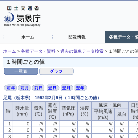
ホーム
防災情報
各種データ・
ホーム
>
各種データ・資料
>
過去の気象データ検索
>
１時間ごとの
１時間ごとの値
足尾（栃木県) 1992年2月9日（１時間ごとの値）
風速・風向
露点
日
降水量
気温
蒸気圧
湿度
時
温度
時
平均風速
(mm)
(℃)
(hPa)
(％)
風向
(℃)
(h
(m/s)
1
0
///
///
///
///
///
///
/
2
0
///
///
///
///
///
///
/
3
0
///
///
///
///
///
///
/