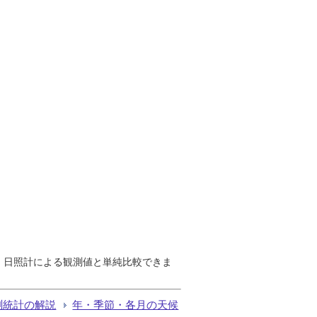
で、日照計による観測値と単純比較できま
測統計の解説
年・季節・各月の天候