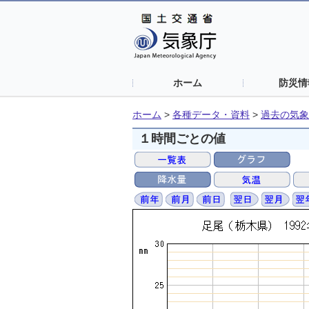
ホーム
防災情
ホーム
>
各種データ・資料
>
過去の気象
１時間ごとの値