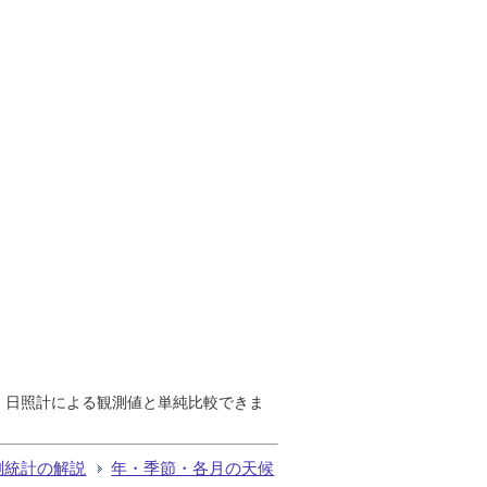
で、日照計による観測値と単純比較できま
測統計の解説
年・季節・各月の天候