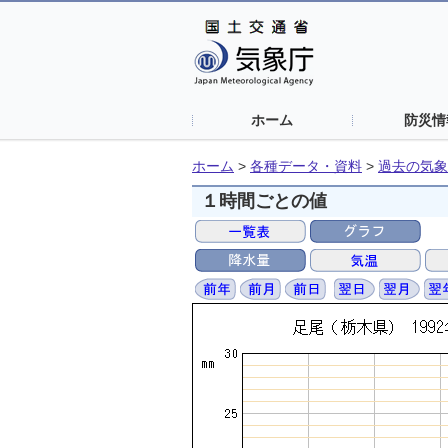
ホーム
防災情
ホーム
>
各種データ・資料
>
過去の気象
１時間ごとの値