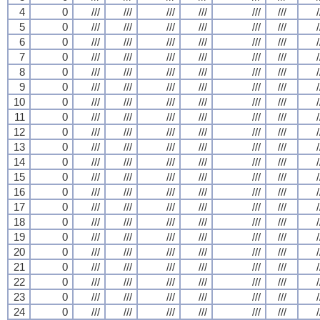
4
0
///
///
///
///
///
///
/
5
0
///
///
///
///
///
///
/
6
0
///
///
///
///
///
///
/
7
0
///
///
///
///
///
///
/
8
0
///
///
///
///
///
///
/
9
0
///
///
///
///
///
///
/
10
0
///
///
///
///
///
///
/
11
0
///
///
///
///
///
///
/
12
0
///
///
///
///
///
///
/
13
0
///
///
///
///
///
///
/
14
0
///
///
///
///
///
///
/
15
0
///
///
///
///
///
///
/
16
0
///
///
///
///
///
///
/
17
0
///
///
///
///
///
///
/
18
0
///
///
///
///
///
///
/
19
0
///
///
///
///
///
///
/
20
0
///
///
///
///
///
///
/
21
0
///
///
///
///
///
///
/
22
0
///
///
///
///
///
///
/
23
0
///
///
///
///
///
///
/
24
0
///
///
///
///
///
///
/