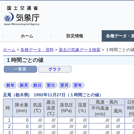
ホーム
防災情報
各種データ・
ホーム
>
各種データ・資料
>
過去の気象データ検索
>
１時間ごとの
１時間ごとの値
足尾（栃木県) 1992年11月27日（１時間ごとの値）
風速・風向
露点
日
降水量
気温
蒸気圧
湿度
時
温度
時
平均風速
(mm)
(℃)
(hPa)
(％)
風向
(℃)
(h
(m/s)
1
0
///
///
///
///
///
///
/
2
0
///
///
///
///
///
///
/
3
0
///
///
///
///
///
///
/