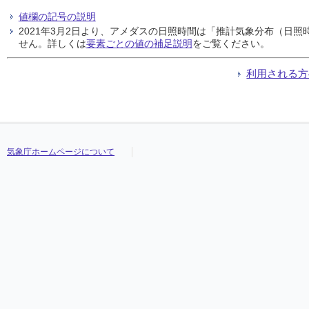
値欄の記号の説明
2021年3月2日より、アメダスの日照時間は「推計気象分布（日
せん。詳しくは
要素ごとの値の補足説明
をご覧ください。
利用される方
気象庁ホームページについて