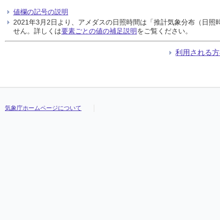
値欄の記号の説明
2021年3月2日より、アメダスの日照時間は「推計気象分布（日
せん。詳しくは
要素ごとの値の補足説明
をご覧ください。
利用される方
気象庁ホームページについて