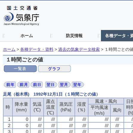
ホーム
防災情報
各種データ・
ホーム
>
各種データ・資料
>
過去の気象データ検索
>
１時間ごとの
１時間ごとの値
足尾（栃木県) 1992年12月1日（１時間ごとの値）
風速・風向
露点
日
降水量
気温
蒸気圧
湿度
時
温度
時
平均風速
(mm)
(℃)
(hPa)
(％)
風向
(℃)
(h
(m/s)
1
0
///
///
///
///
///
///
/
2
0
///
///
///
///
///
///
/
3
0
///
///
///
///
///
///
/