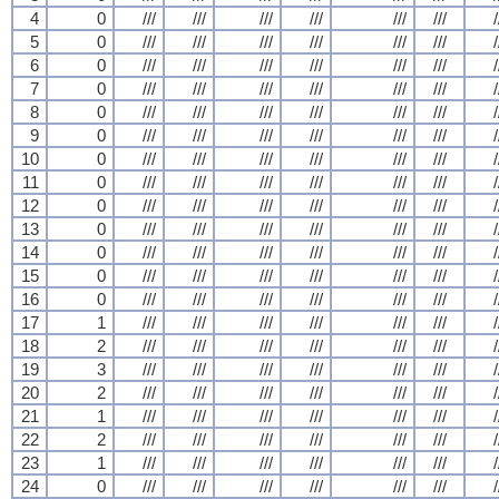
4
0
///
///
///
///
///
///
/
5
0
///
///
///
///
///
///
/
6
0
///
///
///
///
///
///
/
7
0
///
///
///
///
///
///
/
8
0
///
///
///
///
///
///
/
9
0
///
///
///
///
///
///
/
10
0
///
///
///
///
///
///
/
11
0
///
///
///
///
///
///
/
12
0
///
///
///
///
///
///
/
13
0
///
///
///
///
///
///
/
14
0
///
///
///
///
///
///
/
15
0
///
///
///
///
///
///
/
16
0
///
///
///
///
///
///
/
17
1
///
///
///
///
///
///
/
18
2
///
///
///
///
///
///
/
19
3
///
///
///
///
///
///
/
20
2
///
///
///
///
///
///
/
21
1
///
///
///
///
///
///
/
22
2
///
///
///
///
///
///
/
23
1
///
///
///
///
///
///
/
24
0
///
///
///
///
///
///
/