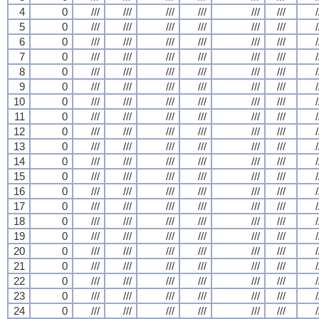
4
0
///
///
///
///
///
///
/
5
0
///
///
///
///
///
///
/
6
0
///
///
///
///
///
///
/
7
0
///
///
///
///
///
///
/
8
0
///
///
///
///
///
///
/
9
0
///
///
///
///
///
///
/
10
0
///
///
///
///
///
///
/
11
0
///
///
///
///
///
///
/
12
0
///
///
///
///
///
///
/
13
0
///
///
///
///
///
///
/
14
0
///
///
///
///
///
///
/
15
0
///
///
///
///
///
///
/
16
0
///
///
///
///
///
///
/
17
0
///
///
///
///
///
///
/
18
0
///
///
///
///
///
///
/
19
0
///
///
///
///
///
///
/
20
0
///
///
///
///
///
///
/
21
0
///
///
///
///
///
///
/
22
0
///
///
///
///
///
///
/
23
0
///
///
///
///
///
///
/
24
0
///
///
///
///
///
///
/