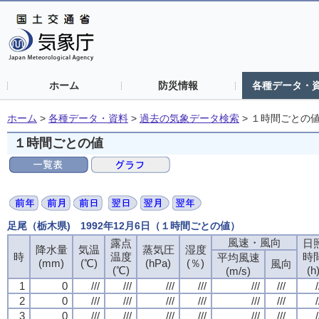
ホーム
防災情報
各種データ・
ホーム
>
各種データ・資料
>
過去の気象データ検索
>
１時間ごとの
１時間ごとの値
足尾（栃木県) 1992年12月6日（１時間ごとの値）
風速・風向
露点
日
降水量
気温
蒸気圧
湿度
時
温度
時
平均風速
(mm)
(℃)
(hPa)
(％)
風向
(℃)
(h
(m/s)
1
0
///
///
///
///
///
///
/
2
0
///
///
///
///
///
///
/
3
0
///
///
///
///
///
///
/