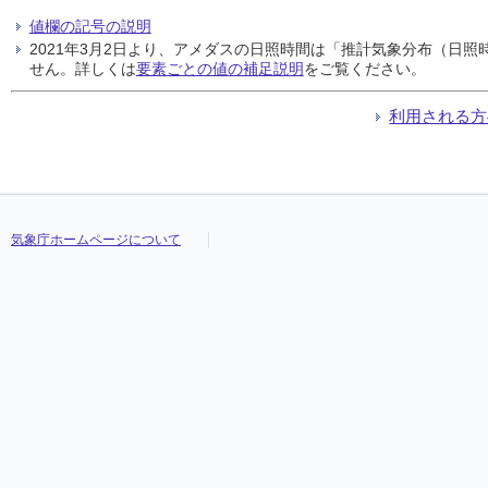
値欄の記号の説明
2021年3月2日より、アメダスの日照時間は「推計気象分布（日
せん。詳しくは
要素ごとの値の補足説明
をご覧ください。
利用される方
気象庁ホームページについて