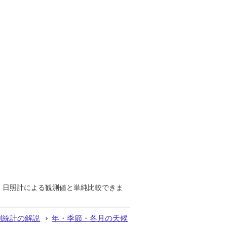
で、日照計による観測値と単純比較できま
測統計の解説
年・季節・各月の天候