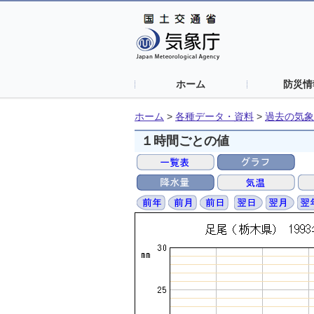
ホーム
防災情
ホーム
>
各種データ・資料
>
過去の気象
１時間ごとの値