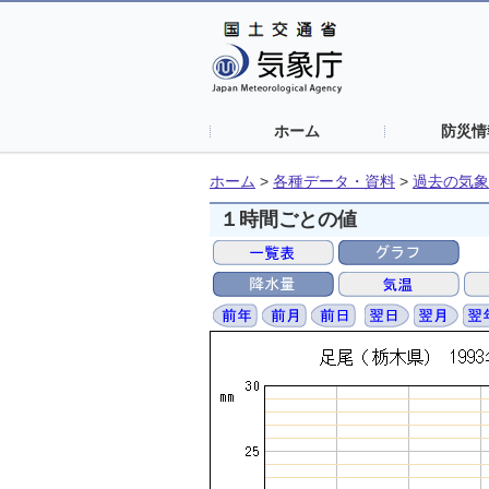
ホーム
防災情
ホーム
>
各種データ・資料
>
過去の気象
１時間ごとの値