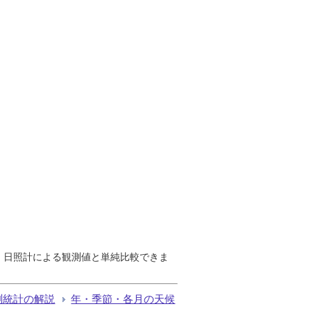
で、日照計による観測値と単純比較できま
測統計の解説
年・季節・各月の天候