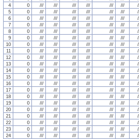
4
0
///
///
///
///
///
///
/
5
0
///
///
///
///
///
///
/
6
0
///
///
///
///
///
///
/
7
0
///
///
///
///
///
///
/
8
0
///
///
///
///
///
///
/
9
0
///
///
///
///
///
///
/
10
0
///
///
///
///
///
///
/
11
0
///
///
///
///
///
///
/
12
0
///
///
///
///
///
///
/
13
0
///
///
///
///
///
///
/
14
0
///
///
///
///
///
///
/
15
0
///
///
///
///
///
///
/
16
0
///
///
///
///
///
///
/
17
0
///
///
///
///
///
///
/
18
0
///
///
///
///
///
///
/
19
0
///
///
///
///
///
///
/
20
0
///
///
///
///
///
///
/
21
0
///
///
///
///
///
///
/
22
0
///
///
///
///
///
///
/
23
0
///
///
///
///
///
///
/
24
0
///
///
///
///
///
///
/