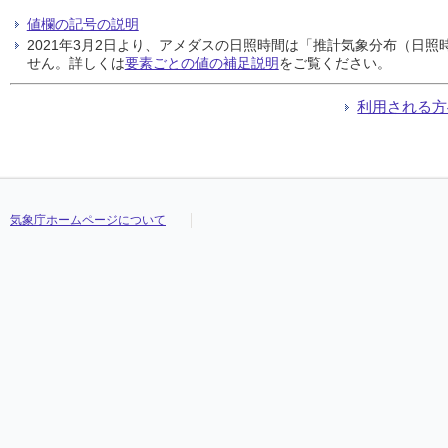
値欄の記号の説明
2021年3月2日より、アメダスの日照時間は「推計気象分布（日
せん。詳しくは
要素ごとの値の補足説明
をご覧ください。
利用される方
気象庁ホームページについて