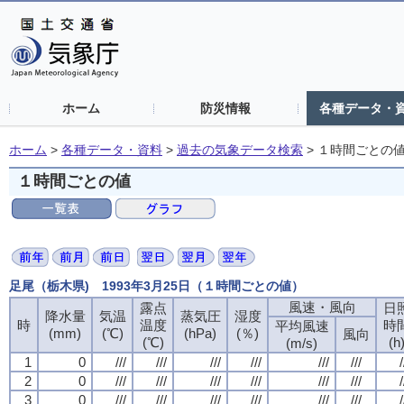
ホーム
防災情報
各種データ・
ホーム
>
各種データ・資料
>
過去の気象データ検索
>
１時間ごとの
１時間ごとの値
足尾（栃木県) 1993年3月25日（１時間ごとの値）
風速・風向
露点
日
降水量
気温
蒸気圧
湿度
時
温度
時
平均風速
(mm)
(℃)
(hPa)
(％)
風向
(℃)
(h
(m/s)
1
0
///
///
///
///
///
///
/
2
0
///
///
///
///
///
///
/
3
0
///
///
///
///
///
///
/