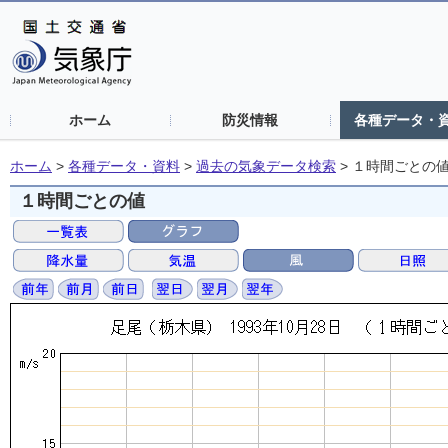
ホーム
防災情報
各種データ・
ホーム
>
各種データ・資料
>
過去の気象データ検索
>
１時間ごとの
１時間ごとの値