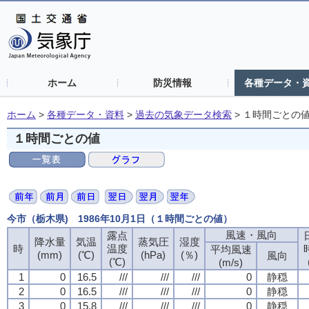
ホーム
防災情報
各種データ・
ホーム
>
各種データ・資料
>
過去の気象データ検索
>
１時間ごとの
１時間ごとの値
今市（栃木県) 1986年10月1日（１時間ごとの値）
風速・風向
風速・風向
風速・風向
風速・風向
露点
露点
露点
露点
降水量
降水量
降水量
降水量
気温
気温
気温
気温
蒸気圧
蒸気圧
蒸気圧
蒸気圧
湿度
湿度
湿度
湿度
時
時
時
時
温度
温度
温度
温度
平均風速
平均風速
平均風速
平均風速
(mm)
(mm)
(mm)
(mm)
(℃)
(℃)
(℃)
(℃)
(hPa)
(hPa)
(hPa)
(hPa)
(％)
(％)
(％)
(％)
風向
風向
風向
風向
(℃)
(℃)
(℃)
(℃)
(m/s)
(m/s)
(m/s)
(m/s)
1
1
1
1
0
0
0
0
16.5
16.5
16.5
16.5
///
///
///
///
///
///
///
///
///
///
///
///
0
0
0
0
静穏
静穏
静穏
静穏
2
2
2
2
0
0
0
0
16.5
16.5
16.5
16.5
///
///
///
///
///
///
///
///
///
///
///
///
0
0
0
0
静穏
静穏
静穏
静穏
3
3
3
3
0
0
0
0
15.8
15.8
15.8
15.8
///
///
///
///
///
///
///
///
///
///
///
///
0
0
0
0
静穏
静穏
静穏
静穏